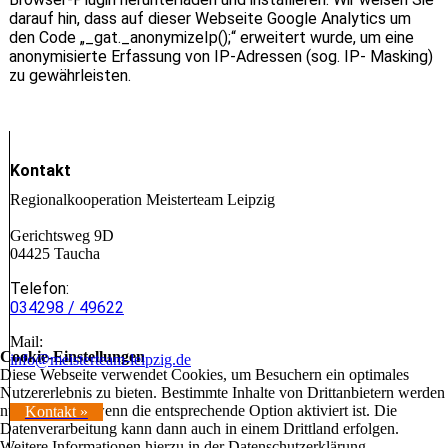
darauf hin, dass auf dieser Webseite Google Analytics um
den Code „_gat._anonymizeIp();“ erweitert wurde, um eine
anonymisierte Erfassung von IP-Adressen (sog. IP- Masking)
zu gewährleisten.
Kontakt
Regionalkooperation Meisterteam Leipzig
Gerichtsweg 9D
04425 Taucha
Telefon:
034298 / 49622
Mail:
Cookie-Einstellungen
info@meisterteam-leipzig.de
Diese Webseite verwendet Cookies, um Besuchern ein optimales
Nutzererlebnis zu bieten. Bestimmte Inhalte von Drittanbietern werden
nur angezeigt, wenn die entsprechende Option aktiviert ist. Die
Kontakt »
Datenverarbeitung kann dann auch in einem Drittland erfolgen.
Weitere Informationen hierzu in der Datenschutzerklärung.